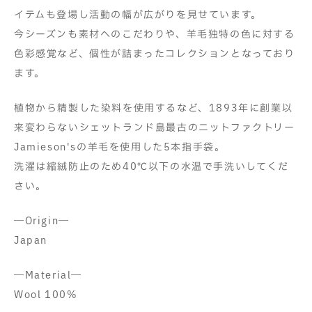
イテムも登場し活動の幅が広がりを見せています。
今シーズンも素材へのこだわりや、羊毛独特の色に対する
色彩感覚など、個性が詰まったコレクションとなっており
ます。
植物から精製した染料を使用するなど、1893年に創業以
来変わらないシェットランド島最古のニットファクトリー
Jamieson'sの羊毛を使用した5本指手袋。
洗濯は縮絨防止のため40℃以下の水温で手洗いしてくだ
さい。
―Origin―
Japan
―Material―
Wool 100%