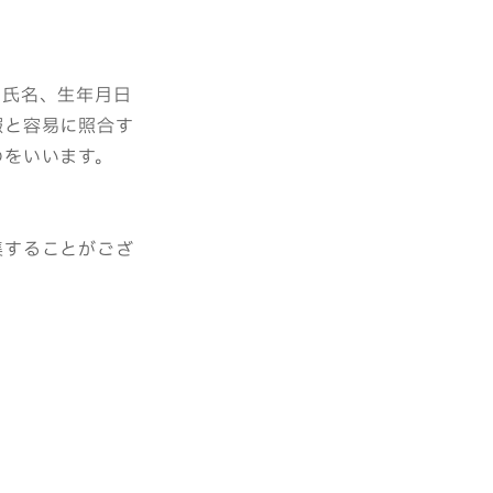
る氏名、生年月日
報と容易に照合す
のをいいます。
集することがござ
。